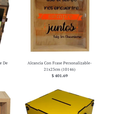
e De
Alcancia Con Frase Personalizable-
21x23cm (10146)
Precio
$ 401.69
habitual