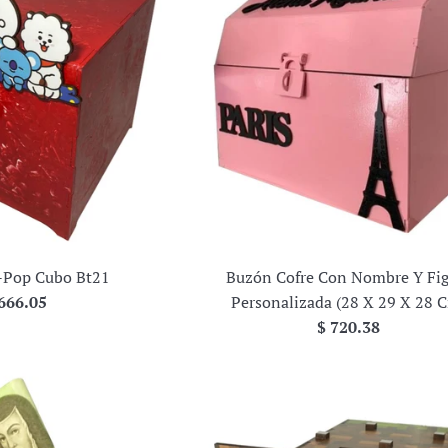
-Pop Cubo Bt21
Buzón Cofre Con Nombre Y Fi
ecio
666.05
Personalizada (28 X 29 X 28 
bitual
Precio
$ 720.38
habitual