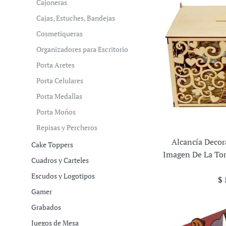
Cajoneras
Cajas, Estuches, Bandejas
Cosmetiqueras
Organizadores para Escritorio
Porta Aretes
Porta Celulares
Porta Medallas
Porta Moños
Repisas y Percheros
Alcancía Decor
Cake Toppers
Imagen De La Torr
Cuadros y Carteles
Escudos y Logotipos
Pr
$ 
ha
Gamer
Grabados
Juegos de Mesa