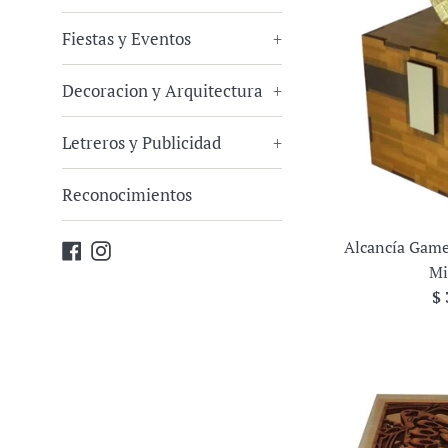
Fiestas y Eventos
+
Decoracion y Arquitectura
+
Letreros y Publicidad
+
Reconocimientos
Alcancía Game
Facebook
Instagram
Mi
Pr
$ 
ha