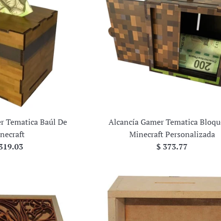
r Tematica Baúl De
Alcancía Gamer Tematica Bloqu
necraft
Minecraft Personalizada
ecio
Precio
319.03
$ 373.77
bitual
habitual