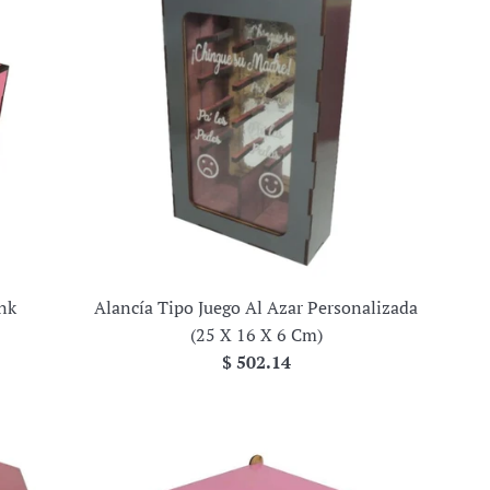
ink
Alancía Tipo Juego Al Azar Personalizada
(25 X 16 X 6 Cm)
Precio
$ 502.14
habitual