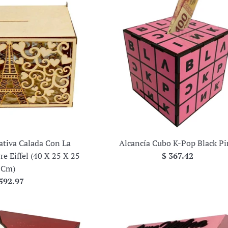
ativa Calada Con La
Alcancía Cubo K-Pop Black P
Precio
e Eiffel (40 X 25 X 25
$ 367.42
habitual
Cm)
ecio
592.97
bitual