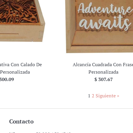
ativa Con Calado De
Alcancía Cuadrada Con Fras
 Personalizada
Personalizada
ecio
Precio
300.09
$ 307.67
bitual
habitual
1
2
Siguiente »
Contacto