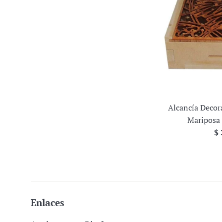
Alcancía Decor
Mariposa
Pr
$ 
ha
Enlaces