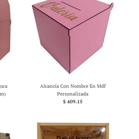
gura
Alcancía Con Nombre En Mdf
Cm)
Personalizada
Precio
$ 409.15
habitual