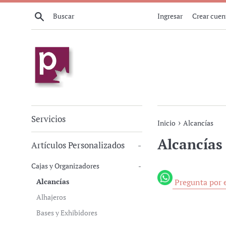
Ir
Buscar
Ingresar
Crear cuen
directamente
al
contenido
Servicios
›
Inicio
Alcancías
Alcancías
Artículos Personalizados
-
Cajas y Organizadores
-
Alcancías
Pregunta por e
Alhajeros
Bases y Exhibidores