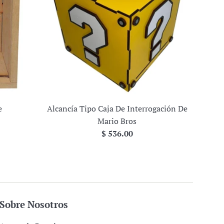
e
Alcancía Tipo Caja De Interrogación De
Mario Bros
Precio
$ 536.00
habitual
Sobre Nosotros