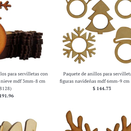
los para servilletas con
Paquete de anillos para servillet
e nieve mdf 3mm-8 cm
figuras navideñas mdf 6mm-9 cm 
Precio
(8128)
$ 144.73
ecio
habitual
191.96
bitual