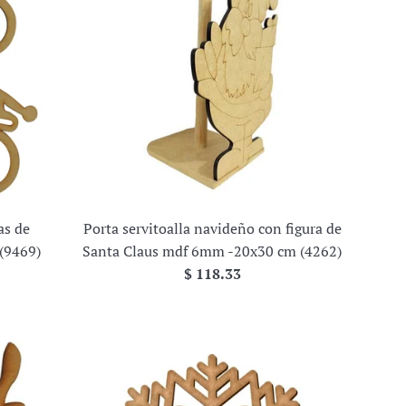
as de
Porta servitoalla navideño con figura de
(9469)
Santa Claus mdf 6mm -20x30 cm (4262)
Precio
$ 118.33
habitual