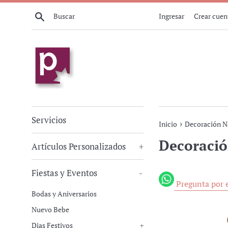
Ir
Buscar
Ingresar
Crear cuen
directamente
al
contenido
Servicios
›
Inicio
Decoración N
Decoraci
Artículos Personalizados
+
Fiestas y Eventos
-
Pregunta por e
Bodas y Aniversarios
Nuevo Bebe
Dias Festivos
+