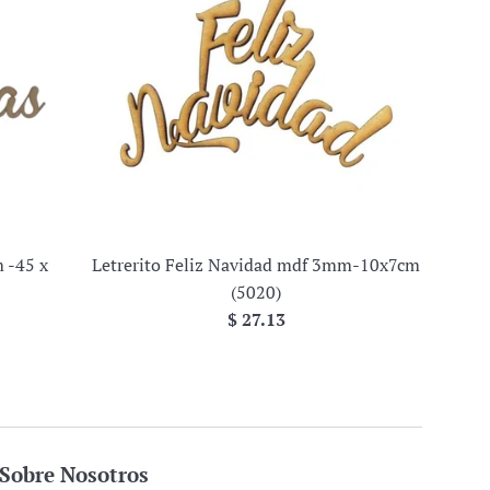
 -45 x
Letrerito Feliz Navidad mdf 3mm-10x7cm
(5020)
Precio
$ 27.13
habitual
Sobre Nosotros