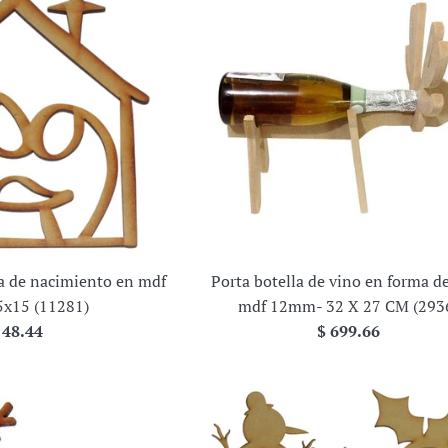
ra de nacimiento en mdf
Porta botella de vino en forma d
x15 (11281)
mdf 12mm- 32 X 27 CM (293
recio
Precio
 48.44
$ 699.66
abitual
habitual