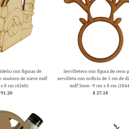
videño con figuras de
Servilletero con figura de reno 
un muñeco de nieve mdf
servilleta con orificio de 5 cm de 
x 8 cm (4260)
mdf 3mm -9 cm x 8 cm (2844
recio
Precio
 91.20
$ 27.18
abitual
habitual