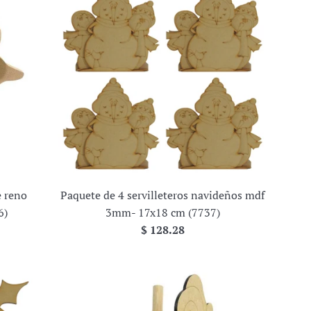
e reno
Paquete de 4 servilleteros navideños mdf
6)
3mm- 17x18 cm (7737)
Precio
$ 128.28
habitual