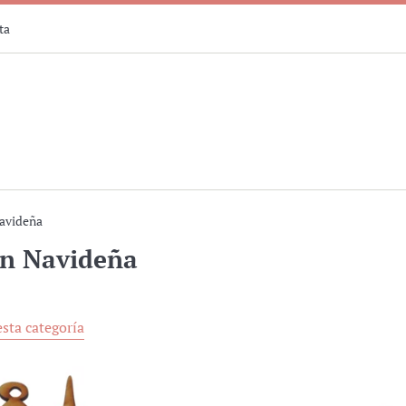
ta
avideña
ón Navideña
sta categoría