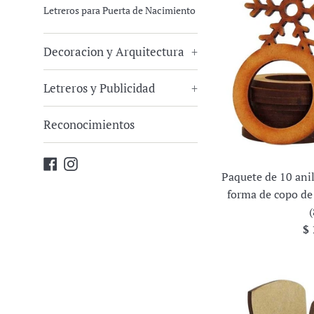
Letreros para Puerta de Nacimiento
Decoracion y Arquitectura
+
Letreros y Publicidad
+
Reconocimientos
Facebook
Instagram
Paquete de 10 anil
forma de copo d
Pr
$ 
ha