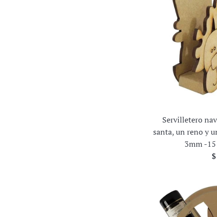
Servilletero na
santa, un reno y 
3mm -15 
P
$
h