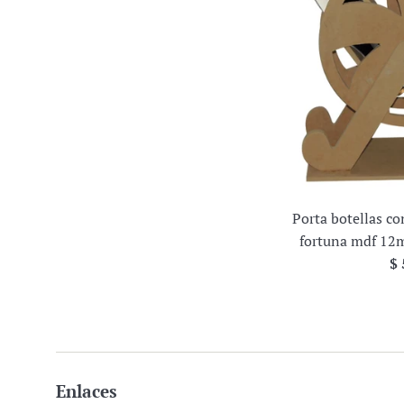
Porta botellas co
fortuna mdf 12
Pr
$ 
ha
Enlaces