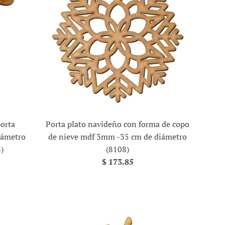
porta
Porta plato navideño con forma de copo
diámetro
de nieve mdf 3mm -35 cm de diámetro
)
(8108)
Precio
$ 173.85
habitual