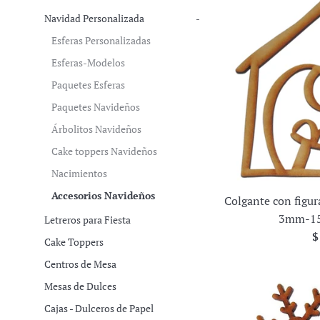
Navidad Personalizada
-
Esferas Personalizadas
Esferas-Modelos
Paquetes Esferas
Paquetes Navideños
Árbolitos Navideños
Cake toppers Navideños
Nacimientos
Accesorios Navideños
Colgante con figu
3mm-15
Letreros para Fiesta
P
$
Cake Toppers
h
Centros de Mesa
Mesas de Dulces
Cajas - Dulceros de Papel