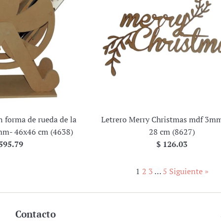
n forma de rueda de la
Letrero Merry Christmas mdf 3mm
mm- 46x46 cm (4638)
28 cm (8627)
ecio
Precio
595.79
$ 126.03
bitual
habitual
1
2
3
…
5
Siguiente »
Contacto