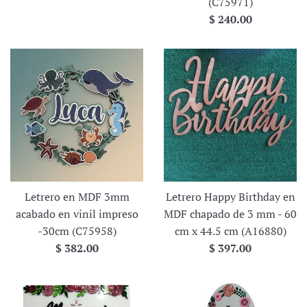
(C75971)
Precio
$ 240.00
habitual
Letrero en MDF 3mm
Letrero Happy Birthday en
acabado en vinil impreso
MDF chapado de 3 mm - 60
-30cm (C75958)
cm x 44.5 cm (A16880)
Precio
Precio
$ 382.00
$ 397.00
habitual
habitual