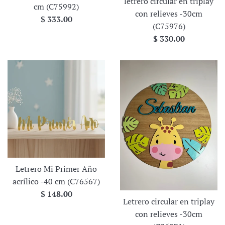
letrero circular en triplay
cm (C75992)
con relieves -30cm
Precio
$ 333.00
(C75976)
habitual
Precio
$ 330.00
habitual
Letrero Mi Primer Año
acrílico -40 cm (C76567)
Precio
$ 148.00
Letrero circular en triplay
habitual
con relieves -30cm