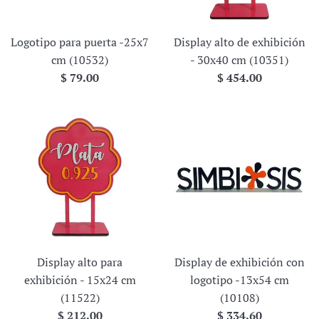
Logotipo para puerta -25x7
Display alto de exhibición
cm (10532)
- 30x40 cm (10351)
Precio
Precio
$ 79.00
$ 454.00
habitual
habitual
Display alto para
Display de exhibición con
exhibición - 15x24 cm
logotipo -13x54 cm
(11522)
(10108)
Precio
Precio
$ 212.00
$ 334.60