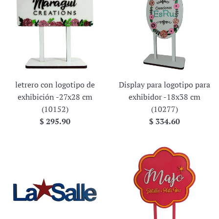
letrero con logotipo de
Display para logotipo para
exhibición -27x28 cm
exhibidor -18x38 cm
(10152)
(10277)
Precio
Precio
$ 295.90
$ 334.60
habitual
habitual