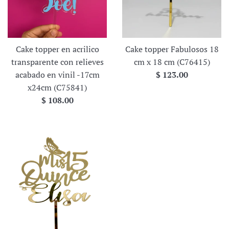
Cake topper en acrilico
Cake topper Fabulosos 18
transparente con relieves
cm x 18 cm (C76415)
Precio
acabado en vinil -17cm
$ 123.00
habitual
x24cm (C75841)
Precio
$ 108.00
habitual