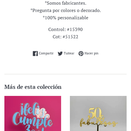
*Somos fabricantes.
*Pregunta por colores o decorado.
*100% personalizable
Control: #15390
Cot: #51522
Compartir en Facebook
Tuitear en Twitter
Pinear en Pinterest
Compartir
Tuitear
Hacer pin
Más de esta colección