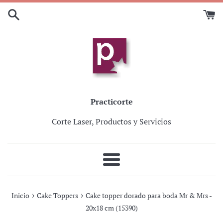
Ir
directamente
al
contenido
Practicorte
Corte Laser, Productos y Servicios
Más
›
›
Inicio
Cake Toppers
Cake topper dorado para boda Mr & Mrs -
20x18 cm (15390)