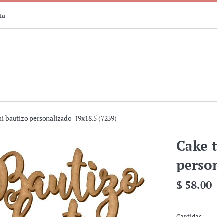
ta
i bautizo personalizado-19x18.5 (7239)
Cake 
perso
Precio
$ 58.00
habitual
Cantidad