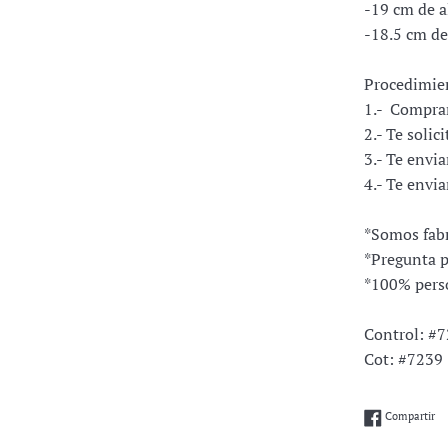
-19 cm de a
-18.5 cm d
Procedimie
1.- Comprar
2.- Te solic
3.- Te envi
4.- Te envi
*Somos fabr
*Pregunta p
*100% pers
Control: #
Cot: #7239
Co
Compartir