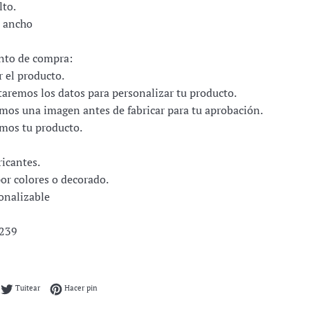
lto.
e ancho
nto de compra:
 el producto.
itaremos los datos para personalizar tu producto.
amos una imagen antes de fabricar para tu aprobación.
amos tu producto.
icantes.
or colores o decorado.
onalizable
7239
mpartir en Facebook
Tuitear en Twitter
Pinear en Pinterest
Tuitear
Hacer pin