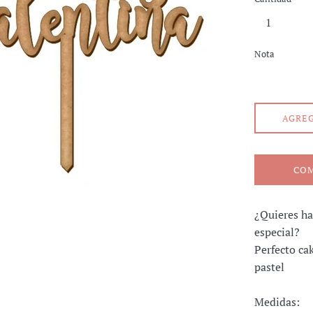
Nota
AGREG
CO
¿Quieres ha
especial?
Perfecto ca
pastel
Medidas: