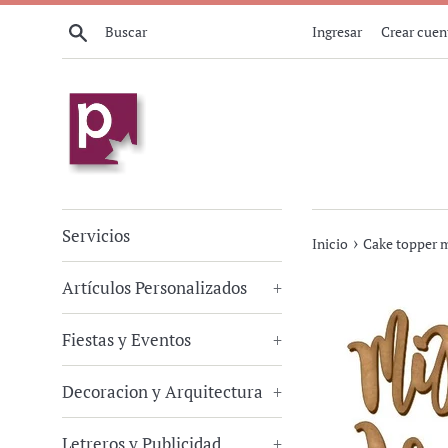
Ir
Buscar
Ingresar
Crear cuen
directamente
al
contenido
Servicios
›
Inicio
Cake topper m
Artículos Personalizados
+
Fiestas y Eventos
+
Decoracion y Arquitectura
+
Letreros y Publicidad
+