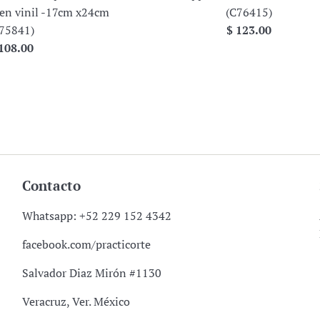
 en vinil -17cm x24cm
(C76415)
Precio
75841)
$ 123.00
ecio
habitual
108.00
bitual
Contacto
Whatsapp: +52 229 152 4342
facebook.com/practicorte
Salvador Diaz Mirón #1130
Veracruz, Ver. México