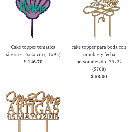
Cake topper tematica
cake topper para boda con
sirena - 16x25 cm (11592)
nombre y fecha
Precio
$ 126.70
personalizado -33x22
habitual
(5708)
Precio
$ 58.00
habitual