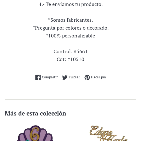
4.- Te enviamos tu producto.
*Somos fabricantes.
*Pregunta por colores o decorado.
*100% personalizable
Control: #5661
Cot: #10510
Compartir en Facebook
Tuitear en Twitter
Pinear en Pinterest
Compartir
Tuitear
Hacer pin
Más de esta colección