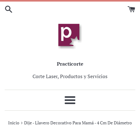
Ir
directamente
al
contenido
Practicorte
Corte Laser, Productos y Servicios
Más
›
Inicio
Dije - Llavero Decorativo Para Mamá - 4 Cm De Diámetro