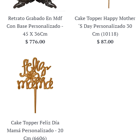
Retrato Grabado En Mdf
Cake Topper Happy Mother
Con Base Personalizado -
´S Day Personalizado 30
45 X 36Cm
Cm (10118)
Precio
Precio
$ 776.00
$ 87.00
habitual
habitual
Cake Topper Feliz Día
Mamá Personalizado - 20
Cm (6606)