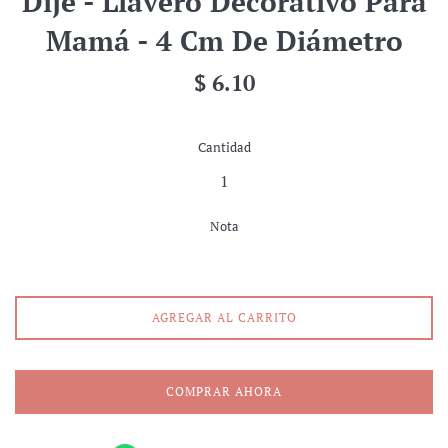
Dije - Llavero Decorativo Para
Mamá - 4 Cm De Diámetro
Precio
$ 6.10
habitual
Cantidad
Nota
AGREGAR AL CARRITO
COMPRAR AHORA