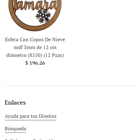
Esfera Con Copos De Nieve
mdf 3mm de 12 cm
diámetro (8550) (12 Pzas)
Precio
$ 196.26
habitual
Enlaces
Ayuda para tus Diseños
Búsqueda