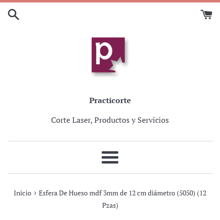
Ir
directamente
al
contenido
Practicorte
Corte Laser, Productos y Servicios
Más
›
Inicio
Esfera De Hueso mdf 3mm de 12 cm diámetro (5050) (12
Pzas)