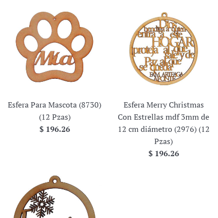
Esfera Para Mascota (8730)
Esfera Merry Christmas
(12 Pzas)
Con Estrellas mdf 3mm de
Precio
$ 196.26
12 cm diámetro (2976) (12
habitual
Pzas)
Precio
$ 196.26
habitual