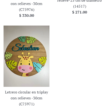
relieve-25 cm de diámetro
con relieves -30cm
(14517)
(C75976)
Precio
$ 271.00
Precio
$ 330.00
habitual
habitual
Letrero circular en triplay
con relieves -30cm
(C75971)