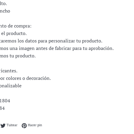
lto.
ancho
nto de compra:
 el producto.
itaremos los datos para personalizar tu producto.
amos una imagen antes de fabricar para tu aprobación.
amos tu producto.
icantes.
or colores o decoración.
onalizable
11804
84
mpartir en Facebook
Tuitear en Twitter
Pinear en Pinterest
Tuitear
Hacer pin