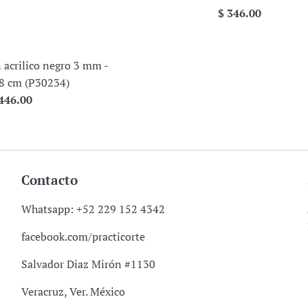
Precio
$ 346.00
habitual
 acrilico negro 3 mm -
18 cm (P30234)
ecio
446.00
bitual
Contacto
Whatsapp: +52 229 152 4342
facebook.com/practicorte
Salvador Diaz Mirón #1130
Veracruz, Ver. México