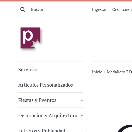
Ir
Buscar
Ingresar
Crear cuen
directamente
al
contenido
Servicios
›
Inicio
Medallero 3 
Artículos Personalizados
+
Fiestas y Eventos
+
Decoracion y Arquitectura
+
Letreros y Publicidad
+