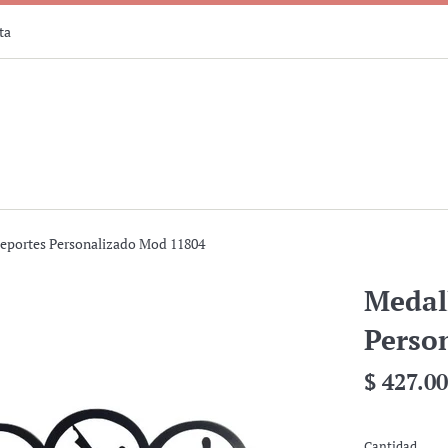
ta
Deportes Personalizado Mod 11804
Medal
Perso
Precio
$ 427.00
habitual
Cantidad