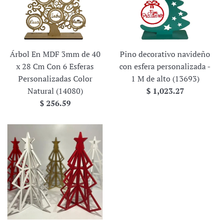
Árbol En MDF 3mm de 40
Pino decorativo navideño
x 28 Cm Con 6 Esferas
con esfera personalizada -
Personalizadas Color
1 M de alto (13693)
Precio
Natural (14080)
$ 1,023.27
Precio
habitual
$ 256.59
habitual