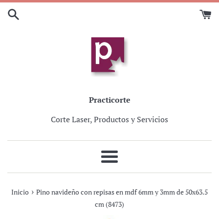
Ir
directamente
al
contenido
Practicorte
Corte Laser, Productos y Servicios
Más
›
Inicio
Pino navideño con repisas en mdf 6mm y 3mm de 50x63.5
cm (8473)