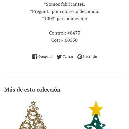
*Somos fabricantes.
*Pregunta por colores o decorado.
*100% personalizable
Control: #8473
Cot: # 60550
Compartir en Facebook
Tuitear en Twitter
Pinear en Pinterest
Compartir
Tuitear
Hacer pin
Más de esta colección