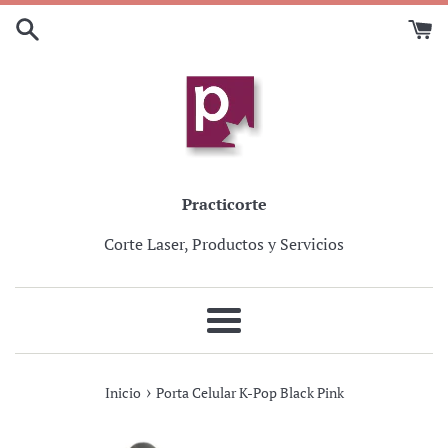
Ir
directamente
al
contenido
Practicorte
Corte Laser, Productos y Servicios
Más
›
Inicio
Porta Celular K-Pop Black Pink