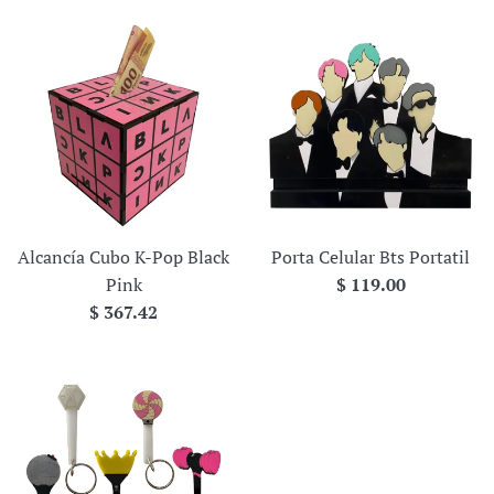
Alcancía Cubo K-Pop Black
Porta Celular Bts Portatil
Precio
Pink
$ 119.00
Precio
habitual
$ 367.42
habitual