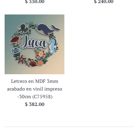
Precio
Precio
$ 330.00
$ 240.00
habitual
habitual
Letrero en MDF 3mm
acabado en vinil impreso
-30cm (C75958)
Precio
$ 382.00
habitual