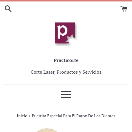
Ir
directamente
al
contenido
Practicorte
Corte Laser, Productos y Servicios
Más
›
Inicio
Puertita Especial Para El Raton De Los Dientes